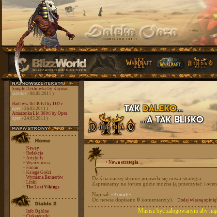
Simple Dexbowka by Kayman
(
siemior
- 08.05.2011 )
Barb ww lld 30lvl by DJ2v
(
opes
- 26.03.2011 )
Amazonka Lld 30lvl by Opes
(
opes
- 24.03.2011 )
+
Newsy
+
Redakcja
+
Artykuły
+ Nowa strategia
+
Wyróżnienia
+
Forum
+
Księga Gości
+
Wymiana Bannerów
Dziś na naszej stronie pojawiła się nowa strategia.
+
Linki
Zapraszamy na forum gdzie można ją przeczytać i ocen
+
The Lost Vikings
Napisał:
- AsaroV -
Do newsa dopisano
0
komentarz(y).
Dodaj własną opinię
Musisz być zalogowanym aby napi
+
Info Ogólne
+
Ciekawostki