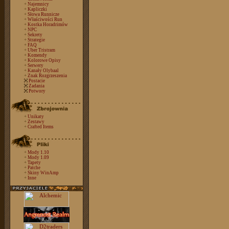
+
Najemnicy
+
Kapliczki
+
Słowa Runnicze
+
Właściwości Run
+
Kostka Horadrimów
+
NPC
+
Sekrety
+
Strategie
+
FAQ
+
Uber Tristram
+
Komendy
+
Kolorowe Opisy
+
Serwery
+
Kanały Olybaal
+
Znak Rozgrzeszenia
Postacie
Zadania
Potwory
+
Unikaty
+
Zestawy
+
Crafted Items
+
Mody 1.10
+
Mody 1.09
+
Tapety
+
Patche
+
Skiny WinAmp
+
Inne