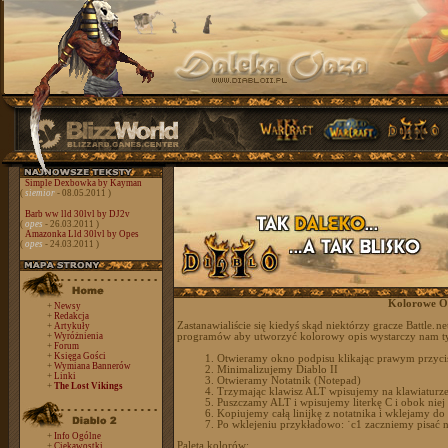
Simple Dexbowka by Kayman
(
siemior
- 08.05.2011 )
Barb ww lld 30lvl by DJ2v
(
opes
- 26.03.2011 )
Amazonka Lld 30lvl by Opes
(
opes
- 24.03.2011 )
Kolorowe O
+
Newsy
+
Redakcja
Zastanawialiście się kiedyś skąd niektórzy gracze Battle.
+
Artykuły
+
Wyróżnienia
programów aby utworzyć kolorowy opis wystarczy nam ty
+
Forum
+
Księga Gości
Otwieramy okno podpisu klikając prawym przyci
+
Wymiana Bannerów
Minimalizujemy Diablo II
+
Linki
Otwieramy Notatnik (Notepad)
+
The Lost Vikings
Trzymając klawisz ALT wpisujemy na klawiaturze
Puszczamy ALT i wpisujemy literkę C i obok niej
Kopiujemy całą linijkę z notatnika i wklejamy do 
Po wklejeniu przykładowo: ˙c1 zaczniemy pisać 
+
Info Ogólne
Paleta kolorów:
+
Ciekawostki