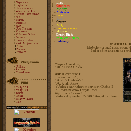
+
Najemnicy
0 -
Biały
+
Kapliczki
1 -
Czerwony
+
Słowa Runnicze
2 -
Zielony
+
Właściwości Run
3 -
Niebieski
+
Kostka Horadrimów
4 -
Złoty
+
NPC
5 -
Szary
+
Sekrety
6 -
Czarny
+
Strategie
7 -
Żółty
+
FAQ
8 -
Pomarańczowy
+
Uber Tristram
9 -
Piaskowy
+
Komendy
+
Kolorowe Opisy
" -
Gruby Biały
+
Serwery
: -
Jaskrawy Zielony
+
Kanały Olybaal
; -
Fioletowy
+
Znak Rozgrzeszenia
WSPIERAJCIE
Postacie
Możecie wspierać naszą stronę 
Zadania
Pod spodem znajdziecie przy
Potwory
Miejsce
(Location):
+
Unikaty
˙c8DALEKA OAZA
+
Zestawy
+
Crafted Items
Opis
(Description):
˙c:www.diablo2.pl
˙c0Tak ˙c4Daleko˙c0...
˙c0...A tak Blisko
˙c"Jeden z najwiekszych serwisow DiabloII
+
Mody 1.10
˙c1+masa newsow i artykulow+
+
Mody 1.09
+
Tapety
Wejdz na ˙c2forum!
+
Patche
i dolacz do prawie ˙c22000 ˙c0uzytkownikow!
+
Skiny WinAmp
+
Inne