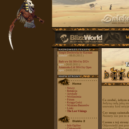
Simple Dexbowka by Kayman
(
siemior
- 08.05.2011 )
Barb ww lld 30lvl by DJ2v
(
opes
- 26.03.2011 )
Amazonka Lld 30lvl by Opes
(
opes
- 24.03.2011 )
+
Newsy
+
Redakcja
+
Artykuły
+
Wyróżnienia
+
Forum
Co zrobić, żebym 
+
Księga Gości
Jedyną radą jaką mo
+
Wymiana Bannerów
usuwany kod seryjn
+
Linki
+
The Lost Vikings
Czy mogę zainstal
Niestety nie jest t
Czemu z tej strony
Odpowiedź jest prost
+
Info Ogólne
+
Ciekawostki
piractwo!!! Aby osi