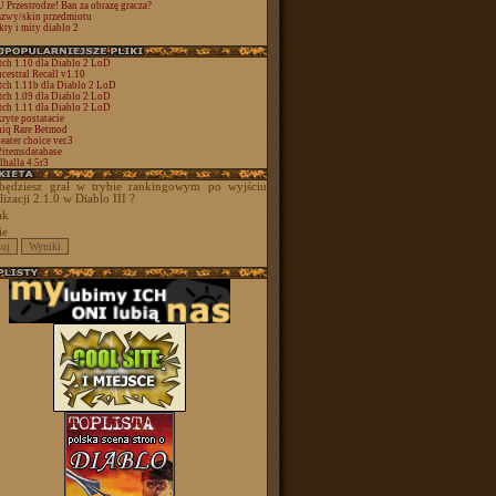
 Przestrodze! Ban za obrazę gracza?
zwy/skin przedmiotu
kty i mity diablo 2
tch 1.10 dla Diablo 2 LoD
cestral Recall v1.10
tch 1.11b dla Diablo 2 LoD
tch 1.09 dla Diablo 2 LoD
tch 1.11 dla Diablo 2 LoD
ryte postatacie
iq Rare Betmod
eater choice ver.3
itemsdatabase
lhalla 4.5r3
będziesz grał w trybie rankingowym po wyjściu
lizacji 2.1.0 w Diablo III ?
ak
ie