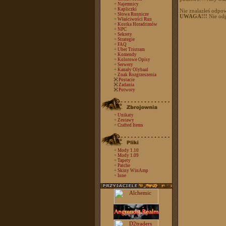
+
Najemnicy
+
Kapliczki
Nie znalazłeś odpow
+
Słowa Runnicze
UWAGA!!!
Nie odp
+
Właściwości Run
+
Kostka Horadrimów
+
NPC
+
Sekrety
+
Strategie
+
FAQ
+
Uber Tristram
+
Komendy
+
Kolorowe Opisy
+
Serwery
+
Kanały Olybaal
+
Znak Rozgrzeszenia
Postacie
Zadania
Potwory
+
Unikaty
+
Zestawy
+
Crafted Items
+
Mody 1.10
+
Mody 1.09
+
Tapety
+
Patche
+
Skiny WinAmp
+
Inne