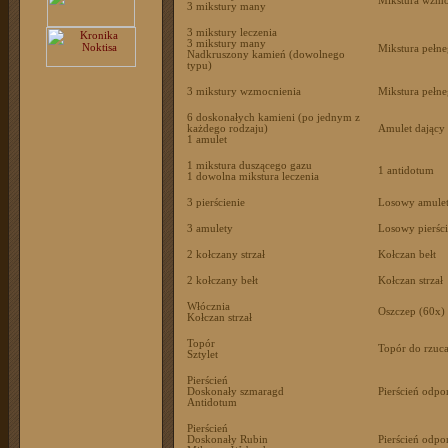
Mikstura wzmoc
3 mikstury many
3 mikstury leczenia
3 mikstury many
Mikstura pełne
Nadkruszony kamień (dowolnego
typu)
3 mikstury wzmocnienia
Mikstura pełn
6 doskonałych kamieni (po jednym z
każdego rodzaju)
Amulet dający
1 amulet
1 mikstura duszącego gazu
1 antidotum
1 dowolna mikstura leczenia
3 pierścienie
Losowy amule
3 amulety
Losowy pierśc
2 kołczany strzał
Kołczan bełt
2 kołczany bełt
Kołczan strzał
Włócznia
Oszczep (60x)
Kołczan strzał
Topór
Topór do rzuca
Sztylet
Pierścień
Doskonały szmaragd
Pierścień odpo
Antidotum
Pierścień
Doskonały Rubin
Pierścień odpo