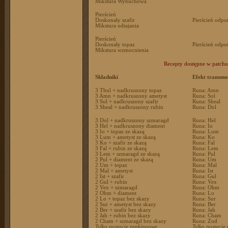
Mikstura Wybuchowa
Pierścień
Doskonały szafir
Pierścień odpo
Mikstura odtajania
Pierścień
Doskonały topaz
Pierścień odpo
Mikstura wzmocnienia
Recepty dostępne w patchu
Składniki
Efekt transmu
3 Thul + nadkruszony topaz
Runa: Amn
3 Amn + nadkruszony ametyst
Runa: Sol
3 Sol + nadkruszony szafir
Runa: Sheal
3 Sheal + nadkruszony rubin
Runa: Dol
3 Dol + nadkruszony szmaragd
Runa: Hel
3 Hel + nadkruszony diament
Runa: Io
3 Io + topaz ze skazą
Runa: Lum
3 Lum + ametyst ze skazą
Runa: Ko
3 Ko + szafir ze skazą
Runa: Fal
3 Fal + rubin ze skazą
Runa: Lem
3 Lem + szmaragd ze skazą
Runa: Pul
2 Pul + diament ze skazą
Runa: Um
2 Um + topaz
Runa: Mal
2 Mal + ametyst
Runa: Ist
2 Ist + szafir
Runa: Gul
2 Gul + rubin
Runa: Vex
2 Vex + szmaragd
Runa: Ohm
2 Ohm + diament
Runa: Lo
2 Lo + topaz bez skazy
Runa: Sur
2 Sur + ametyst bez skazy
Runa: Ber
2 Ber + szafir bez skazy
Runa: Jah
2 Jah + rubin bez skazy
Runa: Cham
2 Cham + szmaragd bez skazy
Runa: Zod
Tylko postacie rankingowe
Tylko postacie