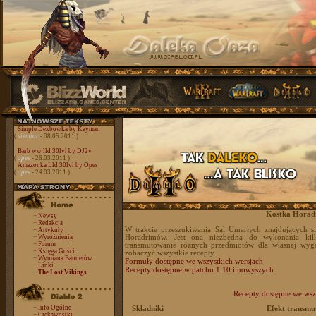
Simple Dexbowka by Kayman
(
siemior
- 08.05.2011 )
Barb ww lld 30lvl by DJ2v
(
opes
- 26.03.2011 )
Amazonka Lld 30lvl by Opes
(
opes
- 24.03.2011 )
Kostka Horad
+
Newsy
+
Redakcja
W trakcie przeszukiwania Sal Umarłych znajdujących s
+
Artykuły
+
Wyróżnienia
Horadrimów. Jest ona niezbędna do wykonania kil
+
Forum
transmutowanie różnych przedmiotów dla własnej wyg
+
Księga Gości
zobaczyć wszystkie recepty.
+
Wymiana Bannerów
Formuły dostępne we wszystkich wersjach
+
Linki
Recepty dostępne w patchu 1.10 i nowyszych
+
The Lost Vikings
Recepty dostępne we wsz
+
Info Ogólne
Składniki
Efekt transmu
+
Ciekawostki