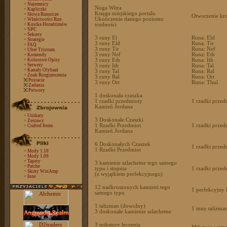
+
Najemnicy
Noga Witra
+
Kapliczki
Księga miejskiego portalu
+
Słowa Runnicze
Otworzenie kr
Ukończenie danego poziomu
+
Właściwości Run
+
Kostka Horadrimów
trudności
+
NPC
+
Sekrety
3 runy El
Runa: Eld
+
Strategie
3 runy Eld
Runa: Tir
+
FAQ
3 runy Tir
Runa: Nef
+
Uber Tristram
3 runy Nef
Runa: Eth
+
Komendy
+
Kolorowe Opisy
3 runy Eth
Runa: Ith
+
Serwery
3 runy Ith
Runa: Tal
+
Kanały Olybaal
3 runy Tal
Runa: Ral
+
Znak Rozgrzeszenia
3 runy Ral
Runa: Ort
Postacie
3 runy Ort
Runa: Thul
Zadania
Potwory
1 doskonała czaszka
1 rzadki przedmioty
1 rzadki przed
Kamień Jordana
+
Unikaty
3 Doskonałe Czaszki
+
Zestawy
1 Rzadki Przedmiot
1 rzadki przed
+
Crafted Items
Kamień Jordana
6 Doskonałych Czaszek
1 rzadki przed
1 Rzadki Przedmiot
+
Mody 1.10
+
Mody 1.09
+
Tapety
3 kamienie szlachetne tego samego
+
Patche
typu i stopnia
1 rzadki przed
+
Skiny WinAmp
(z wyjątkiem perfekcyjnego)
+
Inne
12 nadkruszonych kamieni tego
1 perfekcyjny
samego typu
1 talizman (dowolny)
1 inny talizma
3 doskonałe kamienie szlachetne
3 mikstury leczenia