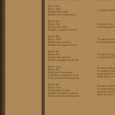
Runa: Ort
Runa: Amn
1 rzadki przed
Doskonały szafir
Rzadka normalna broń
Runa: Fal
Runa: Um
Ta sama broń, t
Doskonały szafir
(wzrastają obr
Rzadka wyjątkowa broń
Runa: Ral
Runa: Thul
Ta sama zbroja
Doskonały ametyst
(wzrastają obr
Rzadka normalna zbroja
Runa: Ko
Runa: Pul
Ta sama zbroja,
Doskonały ametyst
(wzrastają obr
Rzadka wyjątkowa zbroja
Runa: Lum
Ta sama unikaln
Runa: Pul
(wzrastają zad
Doskonały szmaragd
wymagane do j
Unikalna wyjątkowa broń
Tylko postacie
Tylko postacie rankingowe
Runa: Ko
Ta sama unikaln
Runa: Lem
(wzrasta obron
Doskonały brylant
noszenia równi
Rzadka wyjątkowa zbroja
Tylko postacie
Tylko postacie rankingowe