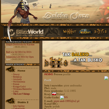
Simple Dexbowka by Kayman
(
siemior
- 08.05.2011 )
Barb ww lld 30lvl by DJ2v
(
opes
- 26.03.2011 )
Amazonka Lld 30lvl by Opes
(
opes
- 24.03.2011 )
#65845
Petross
profile
+
Newsy
+
Redakcja
+
Artykuły
Profil
+
Wyróżnienia
+
Forum
Imię i nazwisko:
piotr andruszka
+
Księga Gości
Płeć:
male
+
Wymiana Bannerów
Data urodzenia:
5.12.1995
+
Linki
+
The Lost Vikings
Kraj:
Poland
Gadu-Gadu:
piotr-and-1995@o2.pl
E-mail:
Kanał IRC:
+
Info Ogólne
Język:
polish
+
Ciekawostki