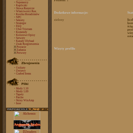
Poziom:
1
+
Najemnicy
+
Kapliczki
+
Słowa Runnicze
+
Właściwości Run
Dodatkowe informacje:
Stat
+
Kostka Horadrimów
+
NPC
zielony
lic
+
Sekrety
kom
+
Strategie
+
FAQ
ści
+
Uber Tristram
poz
+
Komendy
wiz
+
Kolorowe Opisy
ost
+
Serwery
+
Kanały Olybaal
+
Znak Rozgrzeszenia
Postacie
Wizyty profilu
Zadania
Potwory
+
Unikaty
+
Zestawy
+
Crafted Items
+
Mody 1.10
+
Mody 1.09
+
Tapety
+
Patche
+
Skiny WinAmp
+
Inne